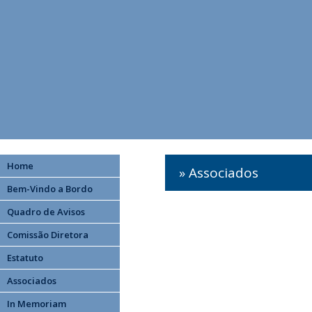
Home
» Associados
Bem-Vindo a Bordo
Quadro de Avisos
Comissão Diretora
Estatuto
Associados
In Memoriam