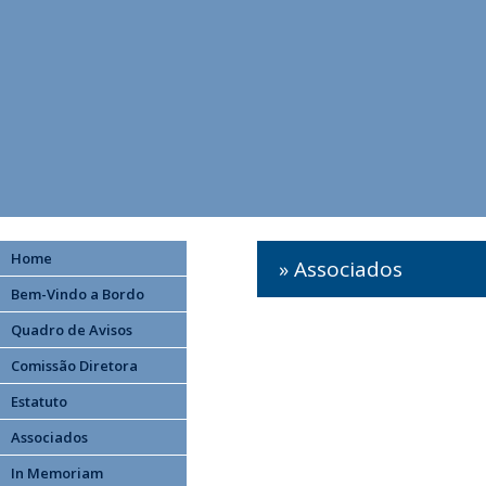
Home
» Associados
Bem-Vindo a Bordo
Quadro de Avisos
Comissão Diretora
Estatuto
Associados
In Memoriam