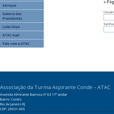
» Pág
Serviços
Usuár
Galeria dos
Presidentes
Senha
Links Úteis
ATAC mail
Fale com a ATAC
Associação da Turma Aspirante Conde – ATAC
Avenida Almirante Barroso nº 63 17º andar
Bairro: Centro
Rio de Janeiro RJ
CEP: 20031-005