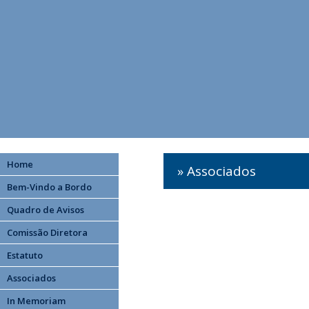
Home
» Associados
Bem-Vindo a Bordo
Quadro de Avisos
Comissão Diretora
Estatuto
Associados
In Memoriam