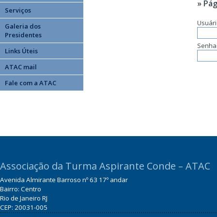
» Pág
Serviços
Usuár
Galeria dos
Presidentes
Senha
Links Úteis
ATAC mail
Fale com a ATAC
Associação da Turma Aspirante Conde – ATAC
Avenida Almirante Barroso nº 63 17º andar
Bairro: Centro
Rio de Janeiro RJ
CEP: 20031-005