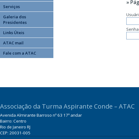
» Pág
Serviços
Usuár
Galeria dos
Presidentes
Senha
Links Úteis
ATAC mail
Fale com a ATAC
Associação da Turma Aspirante Conde – ATAC
Avenida Almirante Barroso nº 63 17º andar
Bairro: Centro
Rio de Janeiro RJ
CEP: 20031-005