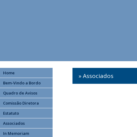
Home
» Associados
Bem-Vindo a Bordo
Quadro de Avisos
Comissão Diretora
Estatuto
Associados
In Memoriam